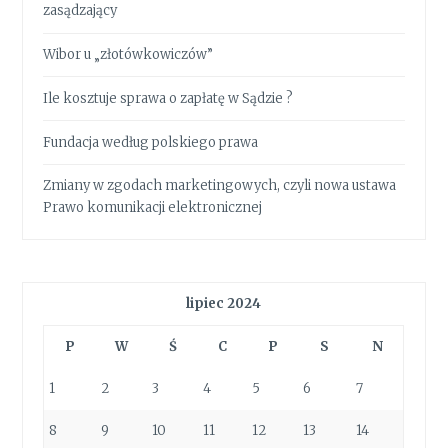
zasądzający
Wibor u „złotówkowiczów”
Ile kosztuje sprawa o zapłatę w Sądzie ?
Fundacja według polskiego prawa
Zmiany w zgodach marketingowych, czyli nowa ustawa
Prawo komunikacji elektronicznej
lipiec 2024
P
W
Ś
C
P
S
N
1
2
3
4
5
6
7
8
9
10
11
12
13
14