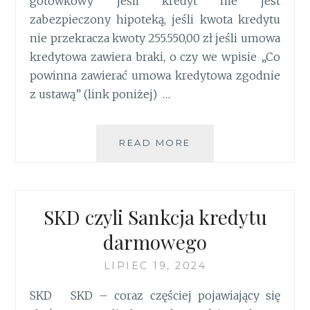
gotówkowy jeśli kredyt nie jest
zabezpieczony hipoteką, jeśli kwota kredytu
nie przekracza kwoty 255.550,00 zł jeśli umowa
kredytowa zawiera braki, o czy we wpisie „Co
powinna zawierać umowa kredytowa zgodnie
z ustawą” (link poniżej) …
READ MORE
JAKIE
WARUNKI
NALEŻY
SPEŁNIĆ
PRZY
SKD czyli Sankcja kredytu
SANKCJI
DARMOWEGO
darmowego
KREDYTU
?
LIPIEC 19, 2024
SKD SKD – coraz częściej pojawiający się