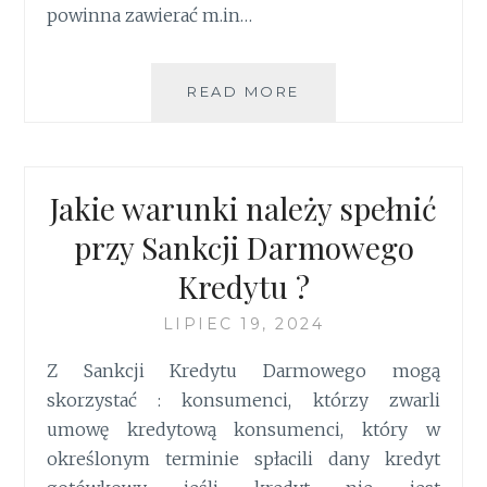
powinna zawierać m.in…
READ MORE
CO
POWINNA
ZAWIERAĆ
UMOWA
KREDYTOWA
Jakie warunki należy spełnić
(UMOWA
O
przy Sankcji Darmowego
KREDYT
Kredytu ?
KONSUMENCKI)
?
LIPIEC 19, 2024
Z Sankcji Kredytu Darmowego mogą
skorzystać : konsumenci, którzy zwarli
umowę kredytową konsumenci, który w
określonym terminie spłacili dany kredyt