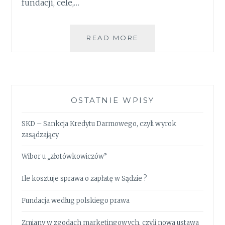
fundacji, cele,…
READ MORE
FUNDACJA
WEDŁUG
POLSKIEGO
PRAWA
OSTATNIE WPISY
SKD – Sankcja Kredytu Darmowego, czyli wyrok
zasądzający
Wibor u „złotówkowiczów”
Ile kosztuje sprawa o zapłatę w Sądzie ?
Fundacja według polskiego prawa
Zmiany w zgodach marketingowych, czyli nowa ustawa